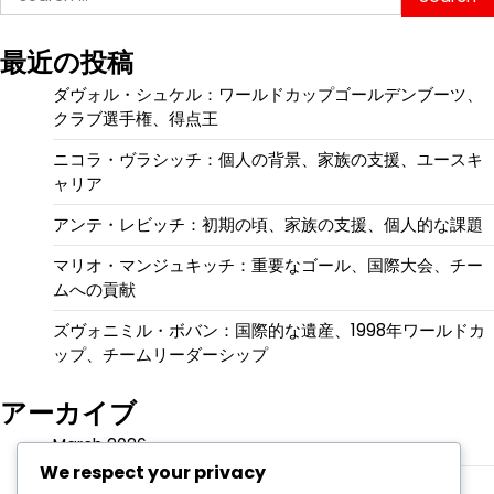
for:
最近の投稿
ダヴォル・シュケル：ワールドカップゴールデンブーツ、
クラブ選手権、得点王
ニコラ・ヴラシッチ：個人の背景、家族の支援、ユースキ
ャリア
アンテ・レビッチ：初期の頃、家族の支援、個人的な課題
マリオ・マンジュキッチ：重要なゴール、国際大会、チー
ムへの貢献
ズヴォニミル・ボバン：国際的な遺産、1998年ワールドカ
ップ、チームリーダーシップ
アーカイブ
March 2026
We respect your privacy
February 2026