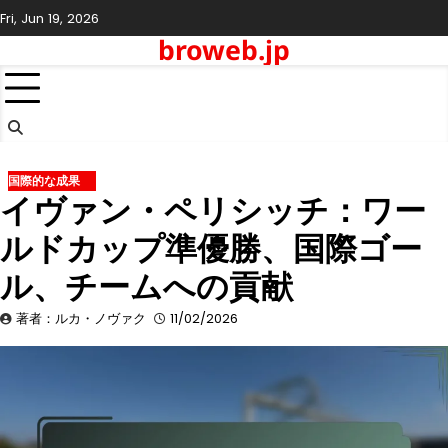
Skip
Fri, Jun 19, 2026
to
broweb.jp
content
国際的な成果
イヴァン・ペリシッチ：ワー
ルドカップ準優勝、国際ゴー
ル、チームへの貢献
著者：ルカ・ノヴァク
11/02/2026