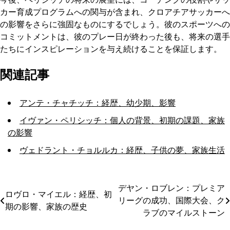
カー育成プログラムへの関与が含まれ、クロアチアサッカーへ
の影響をさらに強固なものにするでしょう。彼のスポーツへの
コミットメントは、彼のプレー日が終わった後も、将来の選手
たちにインスピレーションを与え続けることを保証します。
関連記事
アンテ・チャチッチ：経歴、幼少期、影響
イヴァン・ペリシッチ：個人の背景、初期の課題、家族
の影響
ヴェドラント・チョルルカ：経歴、子供の夢、家族生活
デヤン・ロブレン：プレミア
Post
ロヴロ・マイエル：経歴、初
リーグの成功、国際大会、ク
期の影響、家族の歴史
navigation
ラブのマイルストーン