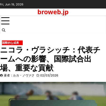
Skip
Fri, Jun 19, 2026
to
broweb.jp
content
国際的な成果
ニコラ・ヴラシッチ：代表チ
ームへの影響、国際試合出
場、重要な貢献
著者：ルカ・ノヴァク
02/03/2026